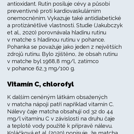
antioxidant. Rutin posiluje cévy a působí
preventivně proti kardiovaskulárním
onemocněním. Vykazuje také antidiabetické
a protizánětlivé vlastnosti. Studie (Jakubczyk
et al., 2020) porovnávala hladinu rutinu
v matche s hladinou rutinu v pohance.
Pohanka se považuje jako jeden z největších
zdrojů rutinu. Bylo zjištěno, že obsah rutinu
v matche byl 1968,8 mg/l, zatímco
v pohance 62,3 mg/100 g.
Vitamín C, chlorofyl
K dalším ceněným látkám obsažených
v matcha nápoji patří například vitamín C.
Nálevy čaje matcha obsahují od 32 do 44
mg/l vitamínu C v závislosti na druhu čaje
a teplotě vody použité k přípravě nálevu.
Koláčková et al. (2020) popisuje, že matcha