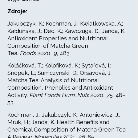
Zdroje:
Jakubczyk, K.; Kochman, J.; Kwiatkowska, A.;
Kałduńska, J.; Dec, K.; Kawczuga, D.; Janda, K.
Antioxidant Properties and Nutritional
Composition of Matcha Green
Tea.
Foods
2020,
9
, 483.
Koláčková, T.; Kolofiková, K.; Sytařová, I.;
Snopek, L.; Sumczynski, D.; Orsavová, J.
Matcha Tea: Analysis of Nutritional
Composition, Phenolics and Antioxidant
Activity.
Plant Foods Hum. Nutr.
2020,
75
, 48–
53.
Kochman, J.; Jakubczyk, K.; Antoniewicz, J.;
Mruk, H.; Janda, K. Health Benefits and
Chemical Composition of Matcha Green Tea:
A Review.
Molecules
2021,
26
, 85.