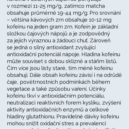
v rozmezí 11-25 mg/g, zatímco matcha
obsahuje průměrně 19-44 mg/g. Pro srovnání
– většina kávových zrn obsahuje 10-12 mg
kofeinu na jeden gram zrn. Kofein je základní
složkou čajových nápojů a je zodpovědný
za jejich výraznou a žádoucí chuť. Zároveň
se jedná o silný antioxidant zvyšující
antioxidační potenciál nápoje. Hladina kofeinu
může souviset s dobou sklizně a stářím listů.
Čím více jsou listy staré, tím méně kofeinu
obsahují. Dále obsah kofeinu závisí i na odrůdě
čaje, povětrnostních podmínkách během
vegetace a také způsobu vaření. Účinky
kofeinu tkví v antioxidačním potenciálu,
neutralizaci reaktivních forem kyslíku, zvýšení
aktivity antioxidačních enzymů a celkové
hladiny glutathionu. Pravidelné dávky kofeinu
mohou snížit oxidační stres a prevalenci