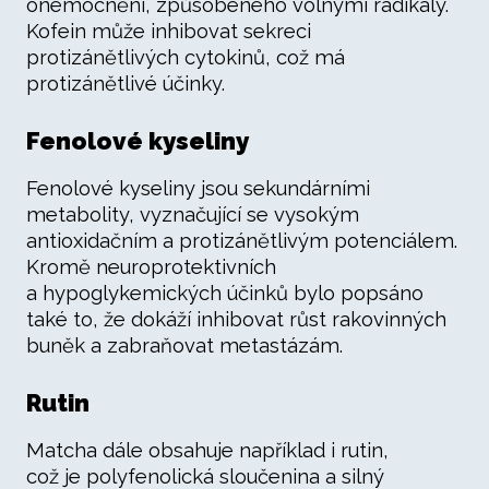
onemocnění, způsobeného volnými radikály.
Kofein může inhibovat sekreci
protizánětlivých cytokinů, což má
protizánětlivé účinky.
Fenolové kyseliny
Fenolové kyseliny jsou sekundárními
metabolity, vyznačující se vysokým
antioxidačním a protizánětlivým potenciálem.
Kromě neuroprotektivních
a hypoglykemických účinků bylo popsáno
také to, že dokáží inhibovat růst rakovinných
buněk a zabraňovat metastázám.
Rutin
Matcha dále obsahuje například i rutin,
což je polyfenolická sloučenina a silný