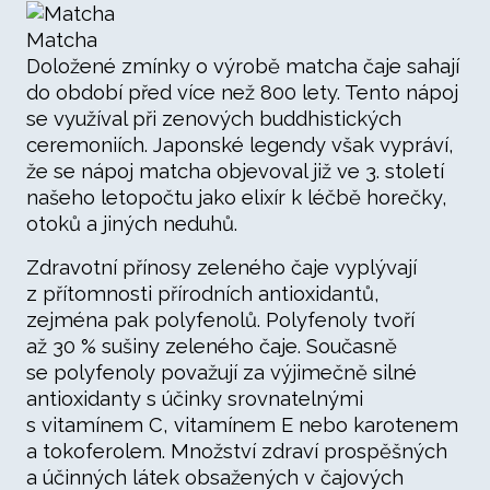
Matcha
Doložené zmínky o výrobě matcha čaje sahají
do období před více než 800 lety. Tento nápoj
se využíval při zenových buddhistických
ceremoniích. Japonské legendy však vypráví,
že se nápoj matcha objevoval již ve 3. století
našeho letopočtu jako elixír k léčbě horečky,
otoků a jiných neduhů.
Zdravotní přínosy zeleného čaje vyplývají
z přítomnosti přírodních antioxidantů,
zejména pak polyfenolů. Polyfenoly tvoří
až 30 % sušiny zeleného čaje. Současně
se polyfenoly považují za výjimečně silné
antioxidanty s účinky srovnatelnými
s vitamínem C, vitamínem E nebo karotenem
a tokoferolem. Množství zdraví prospěšných
a účinných látek obsažených v čajových