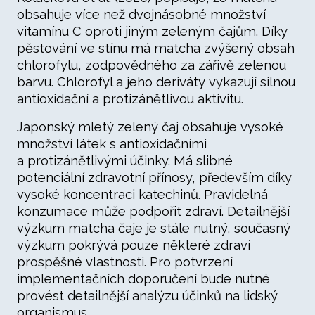
obsahuje více než dvojnásobné množství
vitamínu C oproti jiným zeleným čajům. Díky
pěstování ve stínu má matcha zvýšený obsah
chlorofylu, zodpovědného za zářivě zelenou
barvu. Chlorofyl a jeho deriváty vykazují silnou
antioxidační a protizánětlivou aktivitu.
Japonský mletý zelený čaj obsahuje vysoké
množství látek s antioxidačními
a protizánětlivými účinky. Má slibné
potenciální zdravotní přínosy, především díky
vysoké koncentraci katechinů. Pravidelná
konzumace může podpořit zdraví. Detailnější
výzkum matcha čaje je stále nutný, současný
výzkum pokrývá pouze některé zdraví
prospěšné vlastnosti. Pro potvrzení
implementačních doporučení bude nutné
provést detailnější analýzu účinků na lidský
organismus.