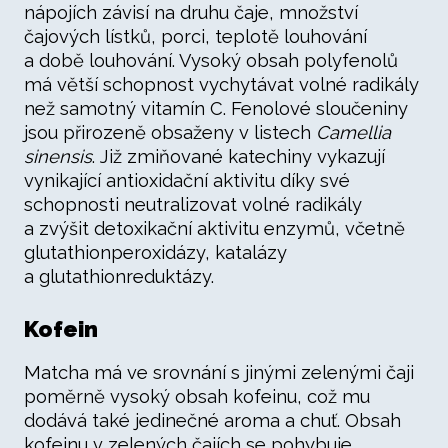
nápojích závisí na druhu čaje, množství
čajových lístků, porci, teplotě louhování
a době louhování. Vysoký obsah polyfenolů
má větší schopnost vychytávat volné radikály
než samotný vitamín C. Fenolové sloučeniny
jsou přirozeně obsaženy v listech
Camellia
sinensis
. Již zmiňované katechiny vykazují
vynikající antioxidační aktivitu díky své
schopnosti neutralizovat volné radikály
a zvýšit detoxikační aktivitu enzymů, včetně
glutathionperoxidázy, katalázy
a glutathionreduktázy.
Kofein
Matcha má ve srovnání s jinými zelenými čaji
poměrně vysoký obsah kofeinu, což mu
dodává také jedinečné aroma a chuť. Obsah
kofeinu v zelených čajích se pohybuje