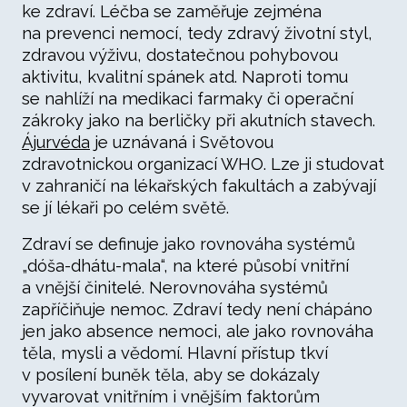
ke zdraví. Léčba se zaměřuje zejména
na prevenci nemocí, tedy zdravý životní styl,
zdravou výživu, dostatečnou pohybovou
aktivitu, kvalitní spánek atd. Naproti tomu
se nahlíží na medikaci farmaky či operační
zákroky jako na berličky při akutních stavech.
Ájurvéda
je uznávaná i Světovou
zdravotnickou organizací WHO. Lze ji studovat
v zahraničí na lékařských fakultách a zabývají
se jí lékaři po celém světě.
Zdraví se definuje jako rovnováha systémů
„dóša-dhátu-mala“, na které působí vnitřní
a vnější činitelé. Nerovnováha systémů
zapříčiňuje nemoc. Zdraví tedy není chápáno
jen jako absence nemoci, ale jako rovnováha
těla, mysli a vědomí. Hlavní přístup tkví
v posílení buněk těla, aby se dokázaly
vyvarovat vnitřním i vnějším faktorům