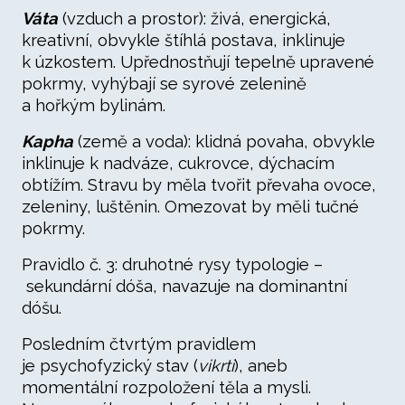
Váta
(vzduch a prostor): živá, energická,
kreativní, obvykle štíhlá postava, inklinuje
k úzkostem. Upřednostňují tepelně upravené
pokrmy, vyhýbají se syrové zelenině
a hořkým bylinám.
Kapha
(země a voda): klidná povaha, obvykle
inklinuje k nadváze, cukrovce, dýchacím
obtížím. Stravu by měla tvořit převaha ovoce,
zeleniny, luštěnin. Omezovat by měli tučné
pokrmy.
Pravidlo č. 3: druhotné rysy typologie –
sekundární dóša, navazuje na dominantní
dóšu.
Posledním čtvrtým pravidlem
je psychofyzický stav (
vikrti
), aneb
momentální rozpoložení těla a mysli.