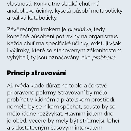
vlastnosti. Konkrétně sladká chuť má
anabolické účinky, kyselá působí metabolicky
a pálivá katabolicky.
Závěrečným krokem je
prabháva
, tedy
konečné působení potraviny na organismus.
Každá chuť má specifické účinky, existují však
i výjimky, které se stanoveným zákonitostem
vyhýbají, ty jsou označovány jako
prabháva
.
Princip stravování
Ájurvéda
klade důraz na teplé a čerstvě
připravené pokrmy. Stravování by mělo
probíhat v klidném a přátelském prostředí,
nemělo by se nikam spěchat, sousto by se
mělo řádně rozžvýkat. Hlavním jídlem dne
je oběd, večeře by měly být střídmější, lehčí
a s dostatečným časovým intervalem