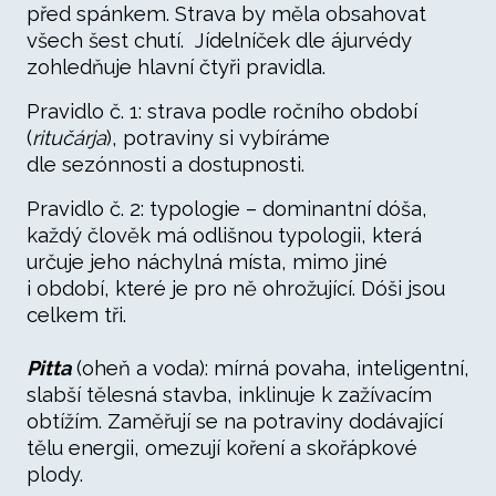
před spánkem. Strava by měla obsahovat
všech šest chutí. Jídelníček dle ájurvédy
zohledňuje hlavní čtyři pravidla.
Pravidlo č. 1: strava podle ročního období
(
ritučárja
), potraviny si vybíráme
dle sezónnosti a dostupnosti.
Pravidlo č. 2: typologie – dominantní dóša,
každý člověk má odlišnou typologii, která
určuje jeho náchylná místa, mimo jiné
i období, které je pro ně ohrožující. Dóši jsou
celkem tři.
Pitta
(oheň a voda): mírná povaha, inteligentní,
slabší tělesná stavba, inklinuje k zažívacím
obtížím. Zaměřují se na potraviny dodávající
tělu energii, omezují koření a skořápkové
plody.