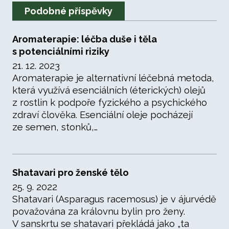
Podobné příspěvky
Aromaterapie: léčba duše i těla
s potenciálními riziky
21. 12. 2023
Aromaterapie je alternativní léčebná metoda,
která využívá esenciálních (éterických) olejů
z rostlin k podpoře fyzického a psychického
zdraví člověka. Esenciální oleje pocházejí
ze semen, stonků,…
Shatavari pro ženské tělo
25. 9. 2022
Shatavari (Asparagus racemosus) je v ájurvédě
považována za královnu bylin pro ženy.
V sanskrtu se shatavari překládá jako „ta