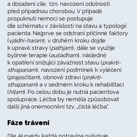
a dosažení cíle, tzn. navození odolnosti
před případnou chorobou. V případě
propuknutí nemoci se postupuje
dle schématu v závislosti na stavu a typologii
pacienta. Nejprve se odstraní příčinné faktory
(
vjádhi-haram
), v druhém kroku dojde
k úpravě stravy (
pathjam
), dále se využije
bylinné terapie (
aušadham
), následně
k opatření snižující závažnost stavu (
prakrti-
sthapanam
), navození podmínek k vyléčení
(
prajasčitam
), obnově zdraví (
prakrti-
sthapanam
) a v sedmém kroku k rehabilitaci
(
hitam
). Po celou dobu je nutná pacientova
spolupráce. Léčba by neměla způsobovat
další jiná onemocnění tzv. „čistá léčba“.
Fáze trávení
Dle ájurvédy každá potravina ovlivňuje