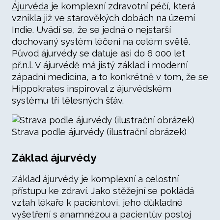
Ájurvéda
je komplexní zdravotní péčí, která
vznikla již ve starověkých dobách na území
Indie. Uvádí se, že se jedná o nejstarší
dochovaný systém léčení na celém světě.
Původ ájurvédy se datuje asi do 6 000 let
př.n.l. V ájurvédě má jistý základ i moderní
západní medicína, a to konkrétně v tom, že se
Hippokrates inspiroval z ájurvédském
systému tří tělesných šťáv.
Strava podle ájurvédy (ilustrační obrázek)
Základ ájurvédy
Základ ájurvédy je komplexní a celostní
přístupu ke zdraví. Jako stěžejní se pokládá
vztah lékaře k pacientovi, jeho důkladné
vyšetření s anamnézou a pacientův postoj