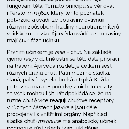
fungování těla. Tomuto principu se věnoval
i Ferstorm (1981), který tento poznatek
potvrzuje a uvádí, že potraviny ovlivňují
různým způsobem hladiny neurotransmiterů
v lidském mozku. Ájurvéda uvádí, že potraviny
mají čtyři fáze účinku.
Prvním účinkem je
rasa
– chuť. Na základě
vjemu
rasy
v dutině ústní se tělo dále připraví
na trávení.
Ájurvéda
rozděluje celkem šest
různých druhů chutí. Patří mezi ně sladká,
slaná, pálivá, kyselá, hořká a trpká. Každá
potravina má alespoň dvě z nich. Intenzity
se však mohou lišit. Předpokládá se, že na
různé chutě více reagují chuťové receptory
v různých částech jazyka a jsou dále
propojeny i s vnitřními orgány. Například
sladká chuť (
madhura
) má anabolický účinek,
podporuje růst všech tkání, uklidňuje,