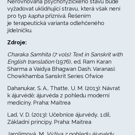
Nerovnováha psychofyzického stavu bude
vyžadovat uklidňující stravu, která však není
pro typ
kapha
příznivá. Řešením
je terapeutická varianta odlehčeného
jídelníčku.
Zdroje:
Charaka Samhita (7 vols): Text in Sanskrit with
English translation
(1976), ed. Ram Karan
Sharma a Vaidya Bhagwan Dash. Varanasi:
Chowkhamba Sanskrit Series Ofwice
Dahanukar, S. A., Thatte, U. M. (2013): Návrat
k ájurvédě: ájurvéda z pohledu moderní
medicíny. Praha: Maitrea
Lad, V. D. (2013): Učebnice ájurvédy, 1.díl,
Základní principy. Praha: Maitrea
Jarolímová, M.
Výživa z pohledu ájurvédy
.