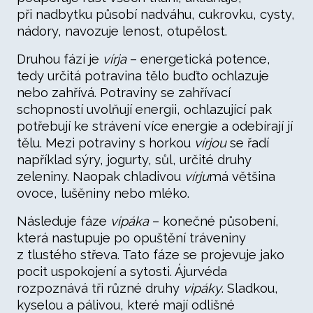
při nadbytku působí nadváhu, cukrovku, cysty,
nádory, navozuje lenost, otupělost.
Druhou fází je
vírja
– energetická potence,
tedy určitá potravina tělo buďto ochlazuje
nebo zahřívá. Potraviny se zahřívací
schopností uvolňují energii, ochlazující pak
potřebují ke strávení více energie a odebírají jí
tělu. Mezi potraviny s horkou
vírjou
se řadí
například sýry, jogurty, sůl, určité druhy
zeleniny. Naopak chladivou
vírju
má většina
ovoce, lušěniny nebo mléko.
Následuje fáze
vipáka
– konečné působení,
která nastupuje po opuštění tráveniny
z tlustého střeva. Tato fáze se projevuje jako
pocit uspokojení a sytosti. Ájurvéda
rozpoznává tři různé druhy
vipáky
. Sladkou,
kyselou a pálivou, které mají odlišné