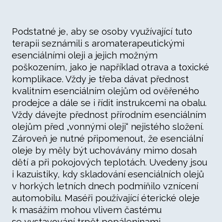
Podstatné je, aby se osoby využívající tuto
terapii seznámili s aromaterapeutickými
esenciálními oleji a jejich možným
poškozením, jako je například otrava a toxické
komplikace. Vždy je třeba dávat přednost
kvalitním esenciálním olejům od ověřeného
prodejce a dále se i řídit instrukcemi na obalu.
Vždy dávejte přednost přírodním esenciálním
olejům před „vonnými oleji“ nejistého složení.
Zároveň je nutné připomenout, že esenciální
oleje by měly být uchovávány mimo dosah
dětí a při pokojových teplotách. Uvedeny jsou
i kazuistiky, kdy skladování esenciálních olejů
v horkých letních dnech podmíňilo vznícení
automobilu. Maséři používající éterické oleje
k masážím mohou vlivem častému
se vystavování trpět popáleninami