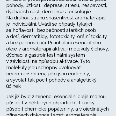
pohody, úzkosti, deprese, stresu, nespavosti,
dýchacích cest, demence a onkologie.
Na druhou stranu snášenlivost aromaterapie
je individuální. Uvádí se případy týkající
se hořlavosti, bezpečnosti starších osob
a dětí, dermatitidy, fototoxicity, orální toxicity
a bezpečnosti očí. Při inhalaci esenciálního
oleje v aromaterapii aktivují molekuly čichový,
dýchací a gastrointestinální systém
v závislosti na způsobu aktivace. Tyto
molekuly jsou schopny uvolňovat
neurotransmitery, jako jsou endorfiny,
a vyvolat tak pocit pohody a analgetický
účinek.
Jak již bylo zmíněno, esenciální oleje mohou
působit v některých případech i toxicky,
působit chemické popáleniny, a v ojedinělých
případech dokonce i smrt. Aromaterapie