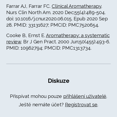
Farrar AJ, Farrar FC.
Clinical Aromatherapy
.
Nurs Clin North Am. 2020 Dec;55(4):489-504.
doi: 10.1016/j.cnur.2020.06.015. Epub 2020 Sep
28. PMID: 33131627; PMCID: PMC7520654.
Cooke B, Ernst E.
Aromatherapy: a systematic
review
. Br J Gen Pract. 2000 Jun;50(455):493-6.
PMID: 10962794; PMCID: PMC1313734.
Diskuze
Přispívat mohou pouze
přihlášení uživatelé
.
Ještě nemáte účet?
Registrovat se
.