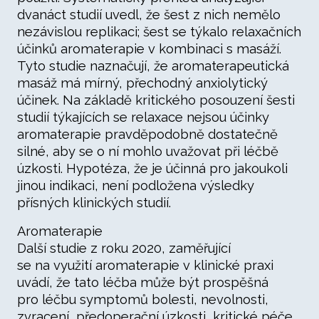
dvanáct studií uvedl, že šest z nich nemělo
nezávislou replikaci; šest se týkalo relaxačních
účinků aromaterapie v kombinaci s masáží.
Tyto studie naznačují, že aromaterapeutická
masáž má mírný, přechodný anxiolytický
účinek. Na základě kritického posouzení šesti
studií týkajících se relaxace nejsou účinky
aromaterapie pravděpodobně dostatečně
silné, aby se o ní mohlo uvažovat při léčbě
úzkosti. Hypotéza, že je účinná pro jakoukoli
jinou indikaci, není podložena výsledky
přísných klinických studií.
Aromaterapie
Další studie z roku 2020, zaměřující
se na využití aromaterapie v klinické praxi
uvádí, že tato léčba může být prospěšná
pro léčbu symptomů bolesti, nevolnosti,
zvracení, předoperační úzkosti, kritické péče,