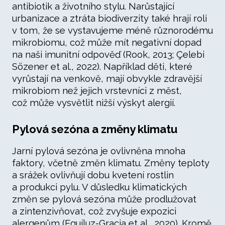
antibiotik a životního stylu. Narůstající
urbanizace a ztráta biodiverzity také hrají roli
v tom, že se vystavujeme méně různorodému
mikrobiomu, což může mít negativní dopad
na naši imunitní odpověď (Rook, 2013; Çelebi
Sözener et al., 2022). Například děti, které
vyrůstají na venkově, mají obvykle zdravější
mikrobiom než jejich vrstevníci z měst,
což může vysvětlit nižší výskyt alergií.
Pylová sezóna a změny klimatu
Jarní pylová sezóna je ovlivněna mnoha
faktory, včetně změn klimatu. Změny teploty
a srážek ovlivňují dobu kvetení rostlin
a produkci pylu. V důsledku klimatických
změn se pylová sezóna může prodlužovat
a zintenzivňovat, což zvyšuje expozici
alergenům (Eguíluz-Gracia et al., 2020). Kromě