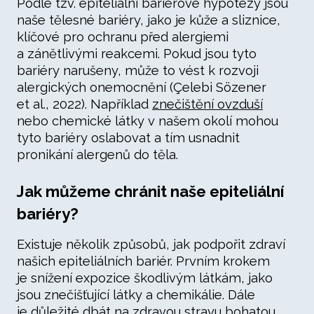
Podle tzv. epiteliální bariérové hypotézy jsou
naše tělesné bariéry, jako je kůže a sliznice,
klíčové pro ochranu před alergiemi
a zánětlivými reakcemi. Pokud jsou tyto
bariéry narušeny, může to vést k rozvoji
alergických onemocnění (Çelebi Sözener
et al., 2022). Například
znečištění ovzduší
nebo chemické látky v našem okolí mohou
tyto bariéry oslabovat a tím usnadnit
pronikání alergenů do těla.
Jak můžeme chránit naše epiteliální
bariéry?
Existuje několik způsobů, jak podpořit zdraví
našich epiteliálních bariér. Prvním krokem
je snížení expozice škodlivým látkám, jako
jsou znečišťující látky a chemikálie. Dále
je důležité dbát na zdravou stravu bohatou