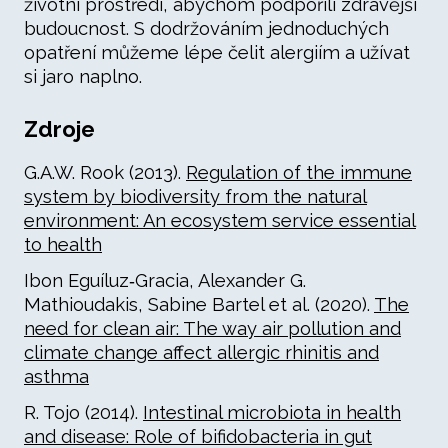
životní prostředí, abychom podpořili zdravější
budoucnost. S dodržováním jednoduchých
opatření můžeme lépe čelit alergiím a užívat
si jaro naplno.
Zdroje
G.A.W. Rook (2013).
Regulation of the immune
system by biodiversity from the natural
environment: An ecosystem service essential
to health
Ibon Eguíluz‐Gracia, Alexander G.
Mathioudakis, Sabine Bartel et al. (2020).
The
need for clean air: The way air pollution and
climate change affect allergic rhinitis and
asthma
R. Tojo (2014).
Intestinal microbiota in health
and disease: Role of bifidobacteria in gut