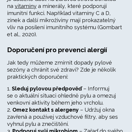
na
vitaminy
a minerály, které podporují
imunitní funkci. Například vitamíny C a D,
zinek a další mikroživiny mají prokazatelný
vliv na posílení imunitního systému (Gombart
et al., 2020).
Doporučení pro prevenci alergií
Jak tedy můžeme zmírnit dopady pylové
sezóny a chránit své zdraví? Zde je několik
praktických doporučení:
1.
Sleduj pylovou předpověď
– Informuj
se o aktuální situaci ohledně pylu a omezuj
venkovní aktivity během jeho vrcholu.
2.
Omez kontakt s alergeny
– Udržuj okna
zavřená a používej vzduchové filtry, aby ses
vyhnul pylu a znečištění.
3.
Podporuj svůj mikrobiom
– Zařaď do svého