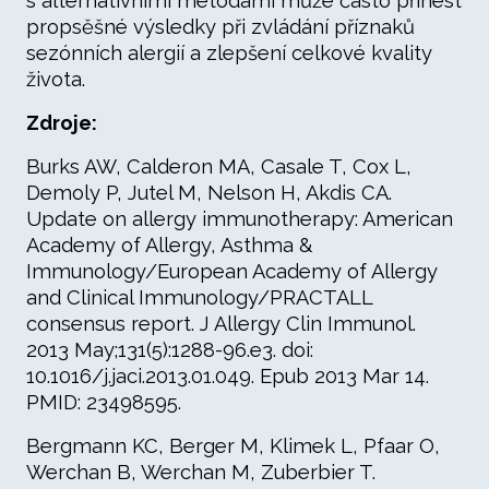
s alternativními metodami může často přinést
propsěšné výsledky při zvládání příznaků
sezónních alergií a zlepšení celkové kvality
života.
Zdroje:
Burks AW, Calderon MA, Casale T, Cox L,
Demoly P, Jutel M, Nelson H, Akdis CA.
Update on allergy immunotherapy: American
Academy of Allergy, Asthma &
Immunology/European Academy of Allergy
and Clinical Immunology/PRACTALL
consensus report. J Allergy Clin Immunol.
2013 May;131(5):1288-96.e3. doi:
10.1016/j.jaci.2013.01.049. Epub 2013 Mar 14.
PMID: 23498595.
Bergmann KC, Berger M, Klimek L, Pfaar O,
Werchan B, Werchan M, Zuberbier T.