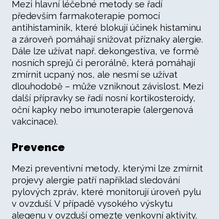
Mezi hlavní léčebné metody se řadí
především farmakoterapie pomocí
antihistaminik, které blokují účinek histaminu
a zároveň pomáhají snižovat příznaky alergie.
Dále lze užívat např. dekongestiva, ve formě
nosních sprejů či perorálně, která pomáhají
zmírnit ucpaný nos, ale nesmí se užívat
dlouhodobě – může vzniknout závislost. Mezi
další přípravky se řadí nosní kortikosteroidy,
oční kapky nebo imunoterapie (alergenová
vakcinace).
Prevence
Mezi preventivní metody, kterými lze zmírnit
projevy alergie patří například sledování
pylových zpráv, které monitorují úroveň pylu
v ovzduší. V případě vysokého výskytu
alegenu v ovzduší omezte venkovní aktivity.