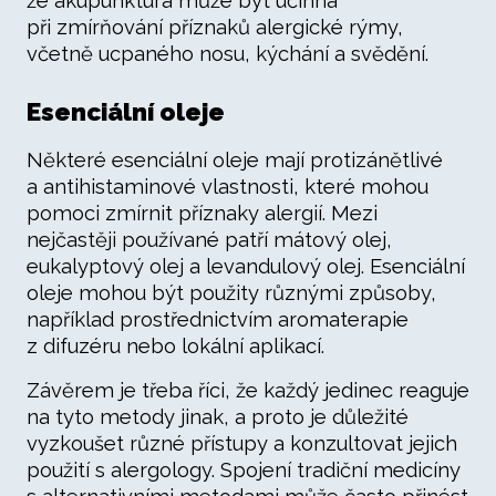
že akupunktura může být účinná
při zmírňování příznaků alergické rýmy,
včetně ucpaného nosu, kýchání a svědění.
Esenciální oleje
Některé esenciální oleje mají protizánětlivé
a antihistaminové vlastnosti, které mohou
pomoci zmírnit příznaky alergií. Mezi
nejčastěji používané patří mátový olej,
eukalyptový olej a levandulový olej. Esenciální
oleje mohou být použity různými způsoby,
například prostřednictvím aromaterapie
z difuzéru nebo lokální aplikací.
Závěrem je třeba říci, že každý jedinec reaguje
na tyto metody jinak, a proto je důležité
vyzkoušet různé přístupy a konzultovat jejich
použití s alergology. Spojení tradiční medicíny