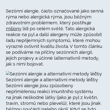
Sezónní alergie, často označované jako senná
rýma nebo alergická rýma, jsou běžným
zdravotním problémem, který postihuje
miliony
lidí po celém světě. Tato alergická
reakce na pyl a další alergeny může způsobit
řadu nepříjemných symptomů, které mohou
výrazně ovlivnit kvalitu života. V tomto článku
se podíváme na příčiny sezónních alergií,
jejich projevy a účinné (alternativní) metody,
jak s nimi bojovat.
Sezónní alergie a alternativní metody léčby
Sezónní alergie jsou způsobeny
nepřiměřenou reakcí imunitního systému
na jinak neškodné látky (jako je pyl z květin,
travin, stromů nebo plevelů), které jsou jinak
běžnou součástí našeho okolí. Když se tyto