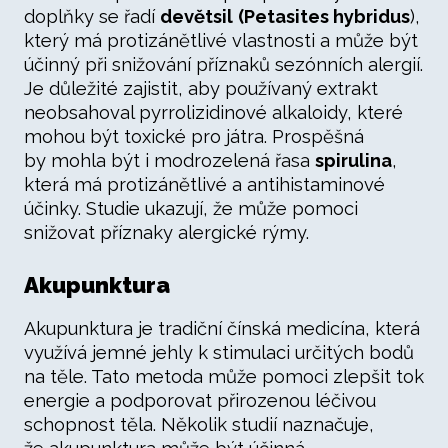
doplňky se řadí
devětsil
(Petasites hybridus
),
který má protizánětlivé vlastnosti a může být
účinný při snižování příznaků sezónních alergií.
Je důležité zajistit, aby používaný extrakt
neobsahoval pyrrolizidinové alkaloidy, které
mohou být toxické pro játra. Prospěšná
by mohla být i modrozelená řasa
spirulina
,
která má protizánětlivé a antihistaminové
účinky. Studie ukazují, že může pomoci
snižovat příznaky alergické rýmy.
Akupunktura
Akupunktura je tradiční čínská medicína, která
využívá jemné jehly k stimulaci určitých bodů
na těle. Tato metoda může pomoci zlepšit tok
energie a podporovat přirozenou léčivou
schopnost těla. Několik studií naznačuje,