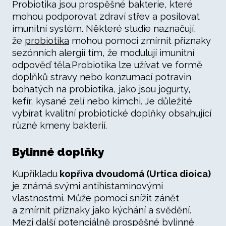
Probiotika jsou prospěšné bakterie, které
mohou podporovat zdraví střev a posilovat
imunitní systém. Některé studie naznačují,
že
probiotika
mohou pomoci zmírnit příznaky
sezónních alergií tím, že modulují imunitní
odpověď těla.Probiotika lze užívat ve formě
doplňků stravy nebo konzumací potravin
bohatých na probiotika, jako jsou jogurty,
kefír, kysané zelí nebo kimchi. Je důležité
vybírat kvalitní probiotické doplňky obsahující
různé kmeny bakterií.
Bylinné doplňky
Kupříkladu
kopřiva dvoudomá (Urtica dioica)
je známá svými antihistaminovými
vlastnostmi. Může pomoci snížit zánět
a zmírnit příznaky jako kýchání a svědění.
Mezi další potenciálně prospěšné bylinné