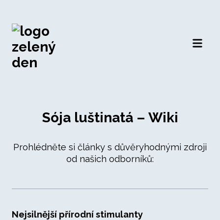
Otevří
Sója luštinatá – Wiki
Prohlédněte si články s důvěryhodnými zdroji
od našich odborníků:
Nejsilnější přírodní stimulanty