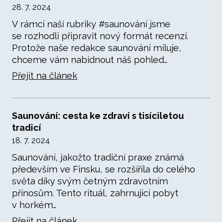
28. 7. 2024
V rámci naší rubriky #saunování jsme
se rozhodli připravit nový formát recenzí.
Protože naše redakce saunování miluje,
chceme vám nabídnout náš pohled…
Přejít na článek
Saunování: cesta ke zdraví s tisíciletou
tradicí
18. 7. 2024
Saunování, jakožto tradiční praxe známá
především ve Finsku, se rozšířila do celého
světa díky svým četným zdravotním
přínosům. Tento rituál, zahrnující pobyt
v horkém…
Přejít na článek