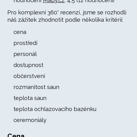
hodnocení
Mapy.cz
: 4,5 (12 hodnocení)
Pro komplexní 360° recenzi, jsme se rozhodli
náš zážitek zhodnotit podle několika kritérií:
cena
prostředí
personál
dostupnost
občerstvení
rozmanitost saun
teplota saun
teplota ochlazovacího bazénku
ceremoniály
Cena