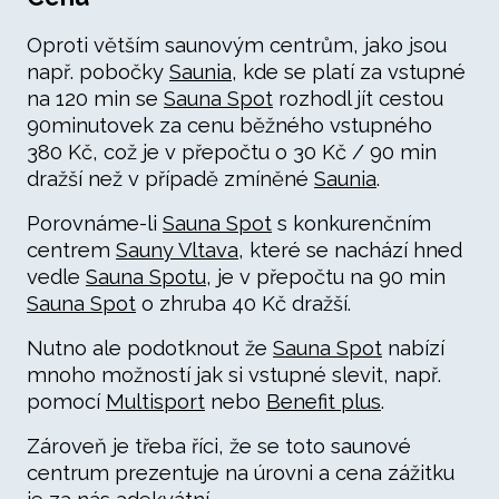
Oproti větším saunovým centrům, jako jsou
např. pobočky
Saunia
, kde se platí za vstupné
na 120 min se
Sauna Spot
rozhodl jít cestou
90minutovek za cenu běžného vstupného
380 Kč, což je v přepočtu o 30 Kč / 90 min
dražší než v případě zmíněné
Saunia
.
Porovnáme-li
Sauna Spot
s konkurenčním
centrem
Sauny Vltava
, které se nachází hned
vedle
Sauna Spotu
, je v přepočtu na 90 min
Sauna Spot
o zhruba 40 Kč dražší.
Nutno ale podotknout že
Sauna Spot
nabízí
mnoho možností jak si vstupné slevit, např.
pomocí
Multisport
nebo
Benefit plus
.
Zároveň je třeba říci, že se toto saunové
centrum prezentuje na úrovni a cena zážitku