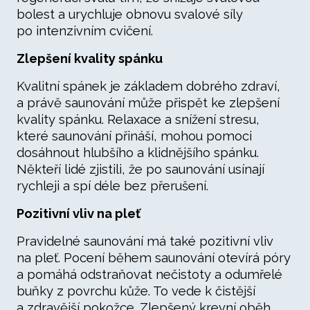
bolest a urychluje obnovu svalové síly
po intenzivním cvičení.
Zlepšení kvality spánku
Kvalitní spánek je základem dobrého zdraví,
a právě saunování může přispět ke zlepšení
kvality spánku. Relaxace a snížení stresu,
které saunování přináší, mohou pomoci
dosáhnout hlubšího a klidnějšího spánku.
Někteří lidé zjistili, že po saunování usínají
rychleji a spí déle bez přerušení.
Pozitivní vliv na pleť
Pravidelné saunování má také pozitivní vliv
na pleť. Pocení během saunování otevírá póry
a pomáhá odstraňovat nečistoty a odumřelé
buňky z povrchu kůže. To vede k čistější
a zdravější pokožce. Zlepšený krevní oběh