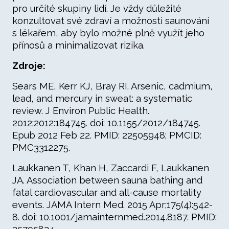
pro určité skupiny lidí. Je vždy důležité
konzultovat své zdraví a možnosti saunování
s lékařem, aby bylo možné plně využít jeho
přínosů a minimalizovat rizika.
Zdroje:
Sears ME, Kerr KJ, Bray RI. Arsenic, cadmium,
lead, and mercury in sweat: a systematic
review. J Environ Public Health.
2012;2012:184745. doi: 10.1155/2012/184745.
Epub 2012 Feb 22. PMID: 22505948; PMCID:
PMC3312275.
Laukkanen T, Khan H, Zaccardi F, Laukkanen
JA. Association between sauna bathing and
fatal cardiovascular and all-cause mortality
events. JAMA Intern Med. 2015 Apr;175(4):542-
8. doi: 10.1001/jamainternmed.2014.8187. PMID: