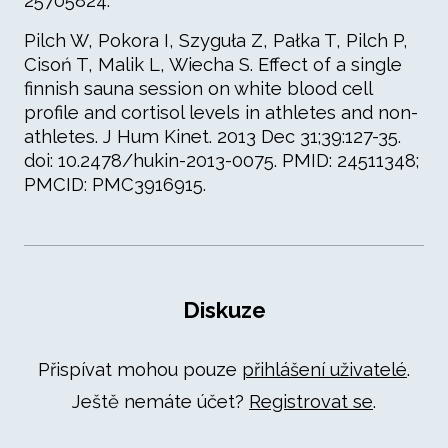
25705824.
Pilch W, Pokora I, Szyguła Z, Pałka T, Pilch P,
Cisoń T, Malik L, Wiecha S. Effect of a single
finnish sauna session on white blood cell
profile and cortisol levels in athletes and non-
athletes. J Hum Kinet. 2013 Dec 31;39:127-35.
doi: 10.2478/hukin-2013-0075. PMID: 24511348;
PMCID: PMC3916915.
Diskuze
Přispívat mohou pouze
přihlášení uživatelé
.
Ještě nemáte účet?
Registrovat se
.