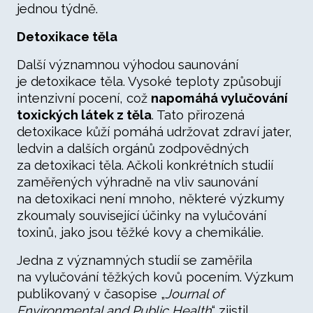
jednou týdně.
Detoxikace těla
Další významnou výhodou saunování
je detoxikace těla. Vysoké teploty způsobují
intenzivní pocení, což
napomáhá vylučování
toxických látek z těla
. Tato přirozená
detoxikace kůží pomáhá udržovat zdraví jater,
ledvin a dalších orgánů zodpovědných
za detoxikaci těla. Ačkoli konkrétních studií
zaměřených výhradně na vliv saunování
na detoxikaci není mnoho, některé výzkumy
zkoumaly související účinky na vylučování
toxinů, jako jsou těžké kovy a chemikálie.
Jedna z významných studií se zaměřila
na vylučování těžkých kovů pocením. Výzkum
publikovaný v časopise „
Journal of
Environmental and Public Health
“ zjistil,