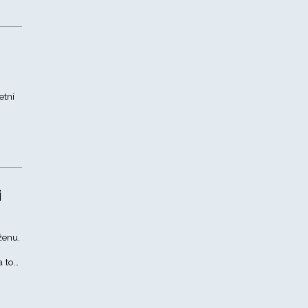
etní
i
ženu.
a to…