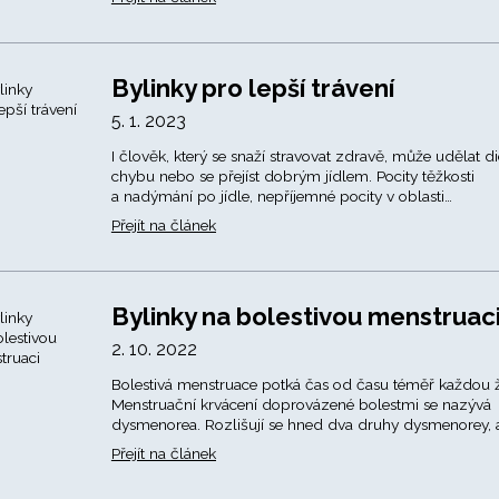
Bylinky pro lepší trávení
5. 1. 2023
I člověk, který se snaží stravovat zdravě, může udělat di
chybu nebo se přejíst dobrým jídlem. Pocity těžkosti
a nadýmání po jídle, nepříjemné pocity v oblasti…
Přejít na článek
Bylinky na bolestivou menstruac
2. 10. 2022
Bolestivá menstruace potká čas od času téměř každou 
Menstruační krvácení doprovázené bolestmi se nazývá
dysmenorea. Rozlišují se hned dva druhy dysmenorey, 
Přejít na článek