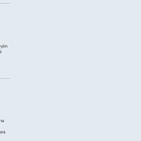
ylin
é
ina
erá