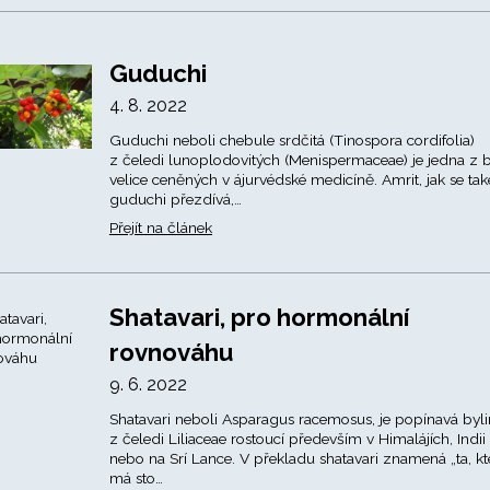
Guduchi
4. 8. 2022
Guduchi neboli chebule srdčitá (Tinospora cordifolia)
z čeledi lunoplodovitých (Menispermaceae) je jedna z b
velice ceněných v ájurvédské medicíně. Amrit, jak se tak
guduchi přezdívá,…
Přejít na článek
Shatavari, pro hormonální
rovnováhu
9. 6. 2022
Shatavari neboli Asparagus racemosus, je popínavá byl
z čeledi Liliaceae rostoucí především v Himalájích, Indii
nebo na Srí Lance. V překladu shatavari znamená „ta, kt
má sto…