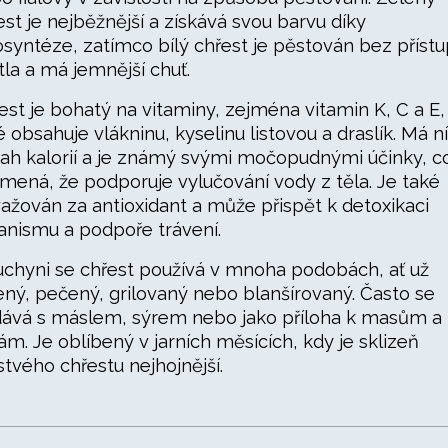
est je nejběžnější a získává svou barvu díky
osyntéze, zatímco bílý chřest je pěstován bez příst
tla a má jemnější chuť.
est je bohatý na vitaminy, zejména vitamin K, C a E,
é obsahuje vlákninu, kyselinu listovou a draslík. Má n
ah kalorií a je známý svými močopudnými účinky, c
mená, že podporuje vylučování vody z těla. Je také
ažován za antioxidant a může přispět k detoxikaci
anismu a podpoře trávení.
uchyni se chřest používá v mnoha podobách, ať už
ený, pečený, grilovaný nebo blanšírovaný. Často se
ává s máslem, sýrem nebo jako příloha k masům a
ám. Je oblíbený v jarních měsících, kdy je sklizeň
stvého chřestu nejhojnější.