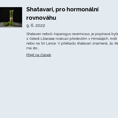
Shatavari, pro hormonální
rovnováhu
9. 6. 2022
Shatavari neboli Asparagus racemosus, je popínavá byl
z čeledi Liliaceae rostoucí především v Himalájích, Indii
nebo na Srí Lance. V překladu shatavari znamená „ta, kt
má sto…
Přejít na článek