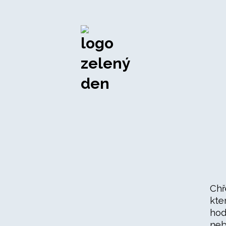
Chř
kte
hod
neb