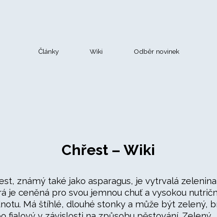
Články
Wiki
Odběr novinek
Chřest – Wiki
est, známý také jako asparagus, je vytrvalá zelenina
rá je ceněná pro svou jemnou chuť a vysokou nutričn
notu. Má štíhlé, dlouhé stonky a může být zelený, bí
o fialový v závislosti na způsobu pěstování. Zelený