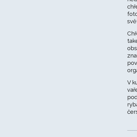
chř
fot
svě
Chř
tak
obs
zna
pov
org
V k
vař
pod
ryb
čer