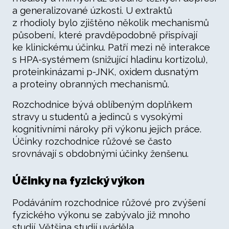
a generalizované úzkosti. U extraktů
z rhodioly bylo zjištěno několik mechanismů
působení, které pravděpodobně přispívají
ke klinickému účinku. Patří mezi ně interakce
s HPA-systémem (snižující hladinu kortizolu),
proteinkinázami p-JNK, oxidem dusnatým
a proteiny obranných mechanismů.
Rozchodnice bývá oblíbeným doplňkem
stravy u studentů a jedinců s vysokými
kognitivními nároky při výkonu jejich práce.
Účinky rozchodnice růžové se často
srovnávají s obdobnými účinky ženšenu.
Účinky na fyzický výkon
Podáváním rozchodnice růžové pro zvýšení
fyzického výkonu se zabývalo již mnoho
studií. Většina studií uváděla,