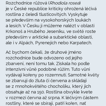
Rozchodnice růžová (
Rhodiola rosea
)
je v České republice kriticky ohrožená léčivá
rostlina z čeledi tlusticovitých. Vyskytuje
se především na vysokohorských loukách
a lesích. V Česku ji můžeme nalézt v oblasti
Krkonoš a Hrubého Jeseníku, ve světě roste
především v arktické a subarktické oblasti,
ale i v Alpách, Pyrenejích nebo Karpatech.
Ač bychom čekali, že druhové jméno
rozchodnice bude odvozeno od jejího
zbarvení, není tomu tak. Získala ho podle
intenzivní vůně podobné růžím. Tuto vůni
vydávají kořeny po rozemnutí. Samotné květy
se zbarvují do žluta či červena a skládají
se z mnohokvětého chocholíku, který jich
obsahuje až na 150. Rostlina obvykle kvete
v rozmezí června až srpna. K léčivým částem
rostliny, které se sbírají, patří kořen, nať