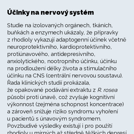
Účinky na nervový systém
Studie na izolovaných orgánech, tkáních,
buňkách a enzymech ukázaly, že přípravky
z rhodioly vykazují adaptogenní účinek včetně
neuroprotektivního, kardioprotektivního,
protiúnavového, antidepresivního,
anxiolytického, nootropního účinku, účinku
na prodloužení délky života a stimulačního
účinku na CNS (centrální nervovou soustavu).
Řada klinických studií prokázala,
že opakované podávání extraktu z
R. rosea
působí proti únavě, což zvyšuje kognitivní
výkonnost (zejména schopnost koncentrace)
a zároveň snižuje riziko syndromu vyhoření
u pacientů s únavovým syndromem.
Povzbudivé výsledky existují i pro použití
rhodioly u mírných až středně těžkých depresí