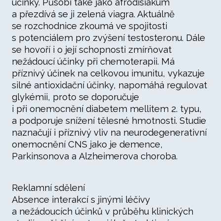
účinky. Působí také jako afrodisiakum
a přezdívá se ji zelená viagra. Aktuálně
se rozchodnice zkoumá ve spojitosti
s potenciálem pro zvýšení testosteronu. Dále
se hovoří i o její schopnosti zmírňovat
nežádoucí účinky při chemoterapii. Má
příznivý účinek na celkovou imunitu, vykazuje
silné antioxidační účinky, napomáhá regulovat
glykémii, proto se doporučuje
i při onemocnění diabetem mellitem 2. typu,
a podporuje snížení tělesné hmotnosti. Studie
naznačují i příznivý vliv na neurodegenerativní
onemocnění CNS jako je demence,
Parkinsonova a Alzheimerova choroba.
Reklamní sdělení
Absence interakcí s jinými léčivy
a nežádoucích účinků v průběhu klinických