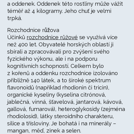
a oddenek. Oddenek této rostliny může vážit
téměř až 4 kilogramy. Jeho chuť je velmi
trpká.
Rozchodnice růžova
Účinků
rozchodnice růžové
se využívá více
než 400 let. Obyvatelé horských oblastí ji
sbírali a zpracovávali pro zvýšení svého
fyzického výkonu, ale i na podporu
kognitivních schopností. Celkem bylo
z kořenů a oddenku rozchodnice izolováno
přibližně 140 látek, a to široké spektrum
flavonoidů (například rhodionin či tricin),
organické kyseliny (kyselina citrónová,
jablečná, vinná, šťavelová, jantarová, kávová,
gallová, fumarová), heteroglykosidy (zejména
rhodiolosid), látky steroidního charakteru,
silice a třísloviny. Je bohatá i na minerály –
mangan, měď, zinek a selen.