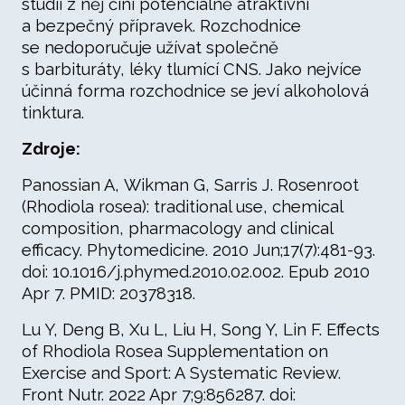
studií z něj činí potenciálně atraktivní
a bezpečný přípravek. Rozchodnice
se nedoporučuje užívat společně
s barbituráty, léky tlumící CNS. Jako nejvíce
účinná forma rozchodnice se jeví alkoholová
tinktura.
Zdroje:
Panossian A, Wikman G, Sarris J. Rosenroot
(Rhodiola rosea): traditional use, chemical
composition, pharmacology and clinical
efficacy. Phytomedicine. 2010 Jun;17(7):481-93.
doi: 10.1016/j.phymed.2010.02.002. Epub 2010
Apr 7. PMID: 20378318.
Lu Y, Deng B, Xu L, Liu H, Song Y, Lin F. Effects
of Rhodiola Rosea Supplementation on
Exercise and Sport: A Systematic Review.
Front Nutr. 2022 Apr 7;9:856287. doi: