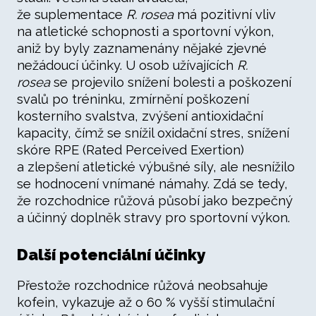
že suplementace
R. rosea
má pozitivní vliv
na atletické schopnosti a sportovní výkon,
aniž by byly zaznamenány nějaké zjevné
nežádoucí účinky. U osob užívajících
R.
rosea
se projevilo snížení bolesti a poškození
svalů po tréninku, zmírnění poškození
kosterního svalstva, zvýšení antioxidační
kapacity, čímž se snížil oxidační stres, snížení
skóre RPE (Rated Perceived Exertion)
a zlepšení atletické výbušné síly, ale nesnížilo
se hodnocení vnímané námahy. Zdá se tedy,
že rozchodnice růžová působí jako bezpečný
a účinný doplněk stravy pro sportovní výkon.
Další potenciální účinky
Přestože rozchodnice růžová neobsahuje
kofein, vykazuje až o 60 % vyšší stimulační