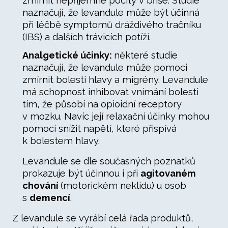
zmírnit nepříjemné pocity v břiše. Studie
naznačují, že levandule může být účinná
při léčbě symptomů dráždivého tračníku
(IBS) a dalších trávicích potíží.
Analgetické účinky:
některé studie
naznačují, že levandule může pomoci
zmírnit bolesti hlavy a migrény. Levandule
má schopnost inhibovat vnímání bolesti
tím, že působí na opioidní receptory
v mozku. Navíc její relaxační účinky mohou
pomoci snížit napětí, které přispívá
k bolestem hlavy.
Levandule se dle současných poznatků
prokazuje být účinnou i při
agitovaném
chování
(motorickém neklidu) u osob
s
demencí
.
Z levandule se vyrábí celá řada produktů,