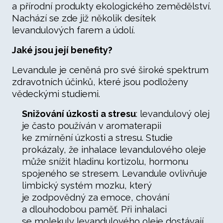
a přírodní produkty ekologického zemědělství.
Nachází se zde již několik desítek
levandulových farem a údolí.
Jaké jsou její benefity?
Levandule je ceněná pro své široké spektrum
zdravotních účinků, které jsou podloženy
vědeckými studiemi.
Snižování úzkosti a stresu
: levandulový olej
je často používán v aromaterapii
ke zmírnění úzkosti a stresu. Studie
prokázaly, že inhalace levandulového oleje
může snížit hladinu kortizolu, hormonu
spojeného se stresem. Levandule ovlivňuje
limbický systém mozku, který
je zodpovědný za emoce, chování
a dlouhodobou paměť. Při inhalaci
se molekuly levandulového oleje dostávají