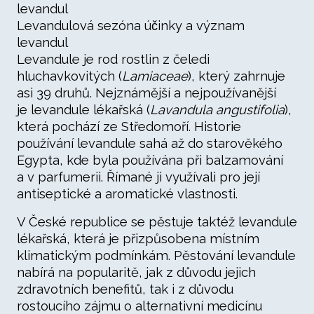
Levandulová sezóna účinky a význam
levandul
Levandule je rod rostlin z čeledi
hluchavkovitých (
Lamiaceae
), který zahrnuje
asi 39 druhů. Nejznámější a nejpoužívanější
je levandule lékařská (
Lavandula angustifolia
),
která pochází ze Středomoří. Historie
používání levandule sahá až do starověkého
Egypta, kde byla používána při balzamování
a v parfumerii. Římané ji využívali pro její
antiseptické a aromatické vlastnosti.
V České republice se pěstuje taktéž levandule
lékařská, která je přizpůsobena místním
klimatickým podmínkám. Pěstování levandule
nabírá na popularitě, jak z důvodu jejich
zdravotních benefitů, tak i z důvodu
rostoucího zájmu o alternativní medicínu