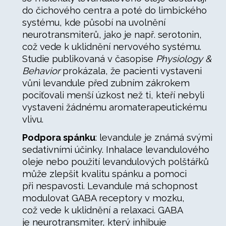
do čichového centra a poté do limbického
systému, kde působí na uvolnění
neurotransmiterů, jako je např. serotonin,
což vede k uklidnění nervového systému.
Studie publikovaná v časopise
Physiology &
Behavior
prokázala, že pacienti vystaveni
vůni levandule před zubním zákrokem
pociťovali menší úzkost než ti, kteří nebyli
vystaveni žádnému aromaterapeutickému
vlivu.
Podpora spánku
: levandule je známá svými
sedativními účinky. Inhalace levandulového
oleje nebo použití levandulových polštářků
může zlepšit kvalitu spánku a pomoci
při nespavosti. Levandule má schopnost
modulovat GABA receptory v mozku,
což vede k uklidnění a relaxaci. GABA
je neurotransmiter, který inhibuje