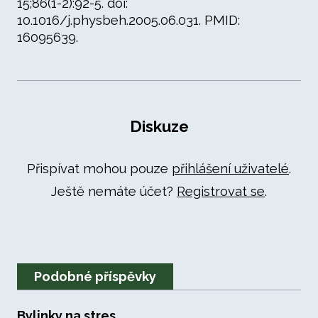
15;86(1-2):92-5. doi:
10.1016/j.physbeh.2005.06.031. PMID:
16095639.
Diskuze
Přispívat mohou pouze
přihlášení uživatelé
.
Ještě nemáte účet?
Registrovat se
.
Podobné příspěvky
Bylinky na stres