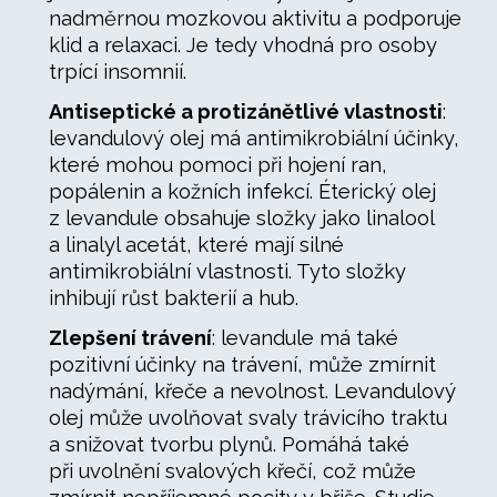
nadměrnou mozkovou aktivitu a podporuje
klid a relaxaci. Je tedy vhodná pro osoby
trpící insomnií.
Antiseptické a protizánětlivé vlastnosti
:
levandulový olej má antimikrobiální účinky,
které mohou pomoci při hojení ran,
popálenin a kožních infekcí. Éterický olej
z levandule obsahuje složky jako linalool
a linalyl acetát, které mají silné
antimikrobiální vlastnosti. Tyto složky
inhibují růst bakterií a hub.
Zlepšení trávení
: levandule má také
pozitivní účinky na trávení, může zmírnit
nadýmání, křeče a nevolnost. Levandulový
olej může uvolňovat svaly trávicího traktu
a snižovat tvorbu plynů. Pomáhá také
při uvolnění svalových křečí, což může