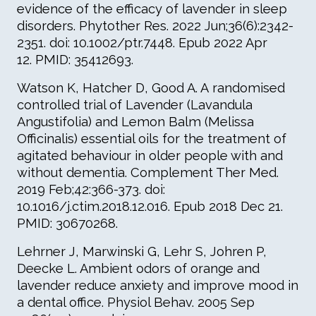
evidence of the efficacy of lavender in sleep
disorders. Phytother Res. 2022 Jun;36(6):2342-
2351. doi: 10.1002/ptr.7448. Epub 2022 Apr
12. PMID: 35412693.
Watson K, Hatcher D, Good A. A randomised
controlled trial of Lavender (Lavandula
Angustifolia) and Lemon Balm (Melissa
Officinalis) essential oils for the treatment of
agitated behaviour in older people with and
without dementia. Complement Ther Med.
2019 Feb;42:366-373. doi:
10.1016/j.ctim.2018.12.016. Epub 2018 Dec 21.
PMID: 30670268.
Lehrner J, Marwinski G, Lehr S, Johren P,
Deecke L. Ambient odors of orange and
lavender reduce anxiety and improve mood in
a dental office. Physiol Behav. 2005 Sep