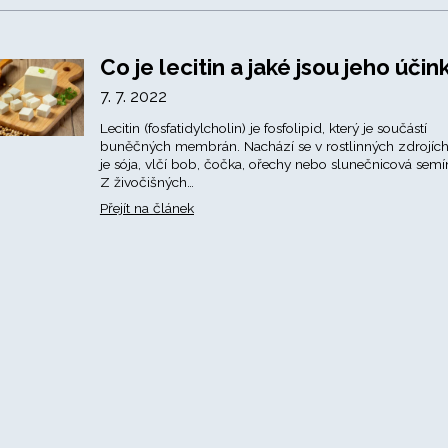
Co je lecitin a jaké jsou jeho účin
7. 7. 2022
Lecitin (fosfatidylcholin) je fosfolipid, který je součástí
buněčných membrán. Nachází se v rostlinných zdrojích
je sója, vlčí bob, čočka, ořechy nebo slunečnicová semí
Z živočišných…
Přejít na článek