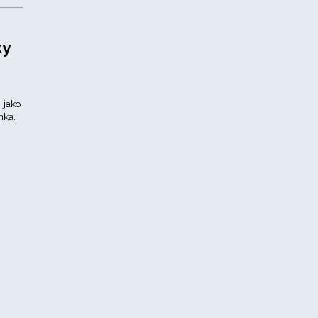
ky
 jako
nka.