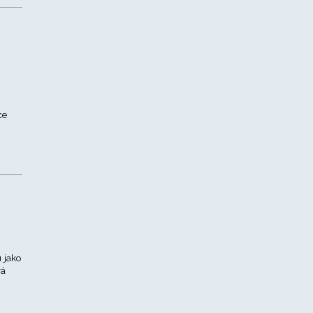
ce
u jako
rá