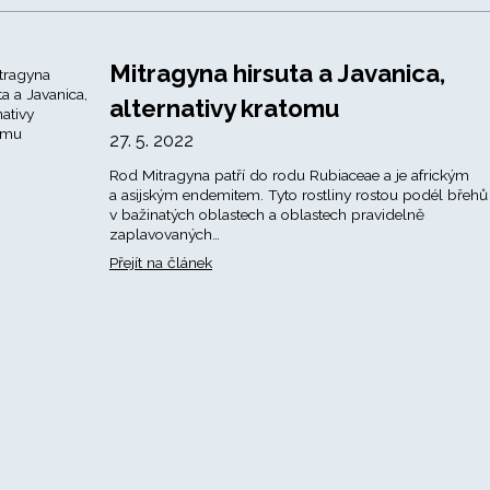
Mitragyna hirsuta a Javanica,
alternativy kratomu
27. 5. 2022
Rod Mitragyna patří do rodu Rubiaceae a je africkým
a asijským endemitem. Tyto rostliny rostou podél břehů 
v bažinatých oblastech a oblastech pravidelně
zaplavovaných…
Přejít na článek