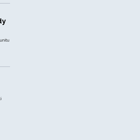
dy
unitu
i