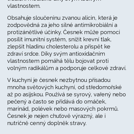
vlastnostem.
Obsahuje sloučeninu zvanou alicin, která je
zodpovědná za jeho silné antimikrobiální a
protizánětlivé účinky. Česnek může pomoci
posílit imunitní systém, snížit krevní tlak,
zlepšit hladinu cholesterolu a přispět ke
zdraví srdce. Díky svým antioxidačním
vlastnostem pomáhá tělu bojovat proti
volným radikálům a podporuje celkové zdraví.
V kuchyni je česnek nezbytnou přísadou
mnoha světových kuchyní, od středomořské
až po asijskou. Používá se syrový, vařený nebo
pečený a často se přidává do omáček,
marinád, polévek nebo masových pokrmů.
Česnek je nejen chuťově výrazný, ale i
nutričně cenný doplněk stravy.