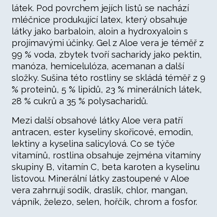
látek. Pod povrchem jejích listů se nachází
mléčnice produkující latex, který obsahuje
látky jako barbaloin, aloin a hydroxyaloin s
projímavými účinky. Gel z Aloe vera je téměř z
99 % voda, zbytek tvoří sacharidy jako pektin,
manóza, hemicelulóza, acemanan a další
složky. Sušina této rostliny se skládá téměř z 9
% proteinů, 5 % lipidů, 23 % minerálních látek,
28 % cukrů a 35 % polysacharidů.
Mezi další obsahové látky Aloe vera patří
antracen, ester kyseliny skořicové, emodin,
lektiny a kyselina salicylová. Co se týče
vitamínů, rostlina obsahuje zejména vitamíny
skupiny B, vitamín C, beta karoten a kyselinu
listovou. Minerální látky zastoupené v Aloe
vera zahrnují sodík, draslík, chlor, mangan,
vápník, železo, selen, hořčík, chrom a fosfor.