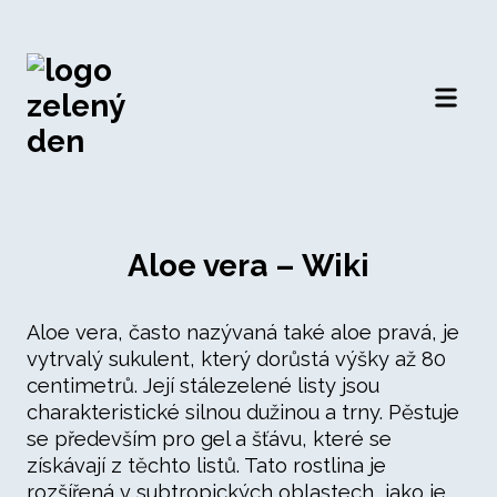
Otevří
Aloe vera – Wiki
Aloe vera, často nazývaná také aloe pravá, je
vytrvalý sukulent, který dorůstá výšky až 80
centimetrů. Její stálezelené listy jsou
charakteristické silnou dužinou a trny. Pěstuje
se především pro gel a šťávu, které se
získávají z těchto listů. Tato rostlina je
rozšířená v subtropických oblastech, jako je