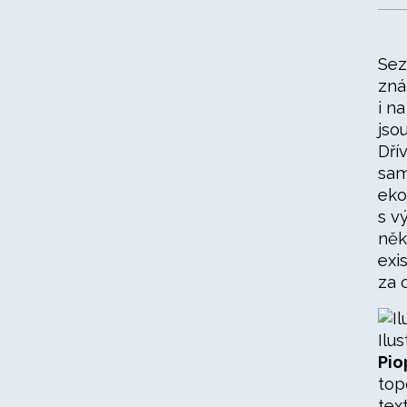
Sez
zná
i n
jso
Dří
sam
eko
s v
něk
exi
za 
Ilu
Pio
top
tex