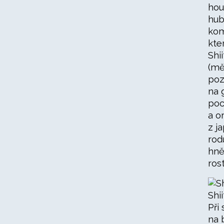
hou
hub
kom
kte
Shi
(mě
poz
na 
poc
a o
z j
ro
hně
ros
Shi
Při
na 