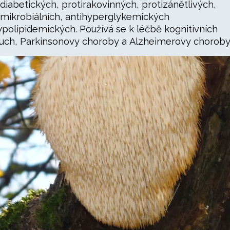
idiabetických, protirakovinných, protizánětlivých,
imikrobiálních, antihyperglykemických
ypolipidemických. Používá se k léčbě kognitivních
uch, Parkinsonovy choroby a Alzheimerovy choroby