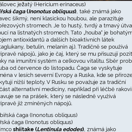
álovec ježatý (Hericium erinaceus)
iřská čaga
(
Inonotus obliquus
)
, také známá jako
avec šikmý, není klasickou houbou, ale parazituje
březových stromech. Je to hustý, tvrdý a tmavý útva
oucí na listnatých stromech. Tato „houba“ je bohatý
ojem antioxidantů a dalších bioaktivních látek
taglukany, betulin, melanin aj.). Tradičně se používá
řípravě nápojů, jako je čaj, který se mu přisuzují pozit
nky na imunitní systém a celkovou vitalitu. Sběr prob
uba od července do listopadu. Čaga se vyskytuje
ména v lesích severní Evropy a Ruska, kde se přiroz
kytují nižší teploty. V Rusku se považuje za tradiční
část alternativní medicíny, například při léčbě rakovi
avuje se na prášek, který se následně využívá
řípravě již zmíněných nápojů.
iřská čaga (Inonotus obliquus)
ímco
shiitake (
Lentinula edodes
)
, známá jako