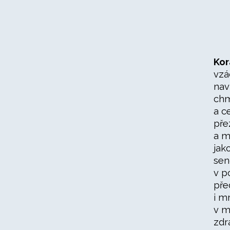
Kor
vzá
nav
chm
a c
pře
a m
jak
sen
v p
pře
i m
v m
zdr