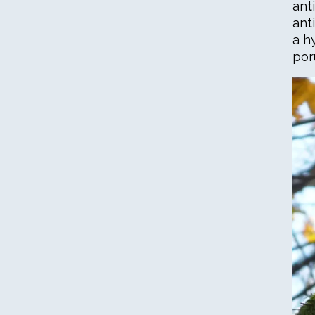
ant
ant
a h
por