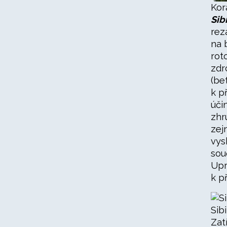
Kor
Sib
rez
na 
rot
zdr
(be
k p
úči
zhr
zej
vys
sou
Upr
k p
Sib
Zat