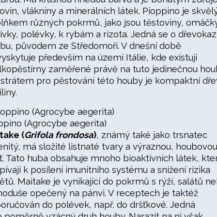
kovin, vlákniny a minerálních látek. Pioppino je skvě
lňkem různých pokrmů, jako jsou těstoviny, omáčky
ivky, polévky, k rybám a rizota. Jedná se o dřevoka
bu, původem ze Středomoří. V dnešní době
vyskytuje především na území Itálie, kde existují
elkopěstírny zaměřené právě na tuto jedinečnou hou
strátem pro pěstování této houby je kompaktní dř
iliny.
ppino (Agrocybe aegerita)
take (
Grifola frondosa
)
, známý také jako trsnatec
enitý, má složité listnaté tvary a výraznou, houbovo
ť. Tato huba obsahuje mnoho bioaktivních látek, kte
spívají k posílení imunitního systému a snížení rizika
ětů. Maitake je vynikající do pokrmů s rýží, salátů n
noduše opečený na pánvi. V receptech je taktéž
oručován do polévek, např. do dršťkové. Jedná
o poměrně vzácný druh houby. Narazit na ni však