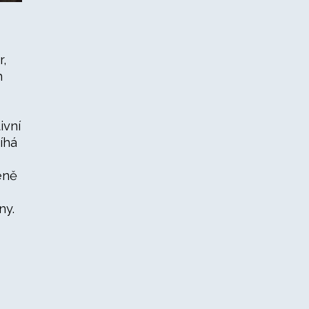
r,
m
ivní
íhá
eně
ny.