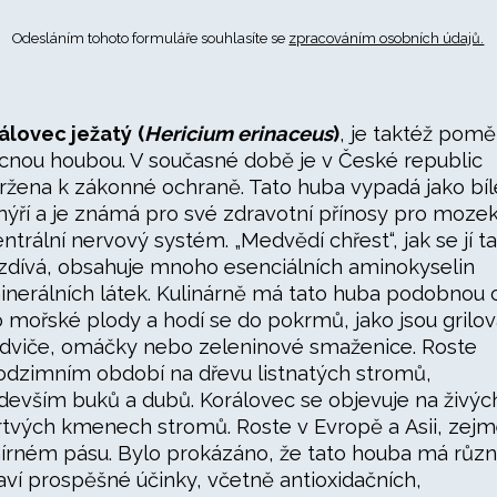
Odesláním tohoto formuláře souhlasíte se
zpracováním osobních údajů.
álovec ježatý
(
Hericium erinaceus
)
, je taktéž pom
cnou houbou. V současné době je v České republic
ržena k zákonné ochraně. Tato huba vypadá jako bíl
ýří a je známá pro své zdravotní přínosy pro moze
entrální nervový systém. „Medvědí chřest“, jak se jí t
zdívá, obsahuje mnoho esenciálních aminokyselin
inerálních látek. Kulinárně má tato huba podobnou 
o mořské plody a hodí se do pokrmů, jako jsou grilo
dviče, omáčky nebo zeleninové smaženice. Roste
odzimním období na dřevu listnatých stromů,
devším buků a dubů. Korálovec se objevuje na živýc
rtvých kmenech stromů. Roste v Evropě a Asii, zej
írném pásu. Bylo prokázáno, že tato houba má růz
aví prospěšné účinky, včetně antioxidačních,