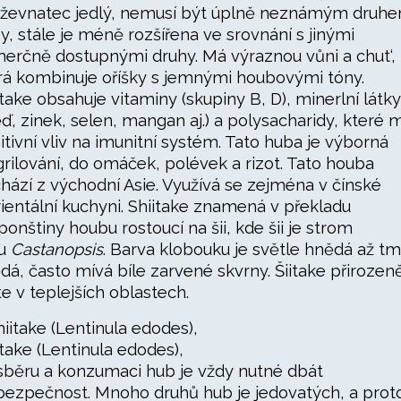
ževnatec jedlý, nemusí být úplně neznámým druh
y, stále je méně rozšířena ve srovnání s jinými
erčně dostupnými druhy. Má výraznou vůni a chut‘,
rá kombinuje oříšky s jemnými houbovými tóny.
itake obsahuje vitaminy (skupiny B, D), minerlní látky
ď, zinek, selen, mangan aj.) a polysacharidy, které m
itivní vliv na imunitní systém. Tato huba je výborná
grilování, do omáček, polévek a rizot. Tato houba
hází z východní Asie. Využívá se zejména v čínské
rientální kuchyni. Shiitake znamená v překladu
aponštiny houbu rostoucí na šii, kde šii je strom
du
Castanopsis
. Barva klobouku je světle hnědá až t
dá, často mívá bíle zarvené skvrny. Šiitake přirozen
te v teplejších oblastech.
itake (Lentinula edodes),
 sběru a konzumaci hub je vždy nutné dbát
bezpečnost. Mnoho druhů hub je jedovatých, a prot