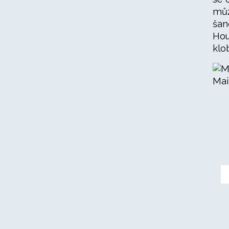
můž
šan
Hou
klo
Mai