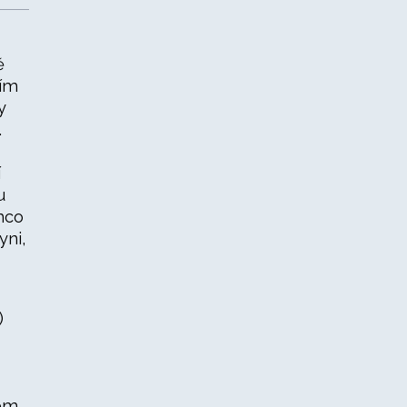
ě
tím
y
.
í
u
mco
yni,
jem