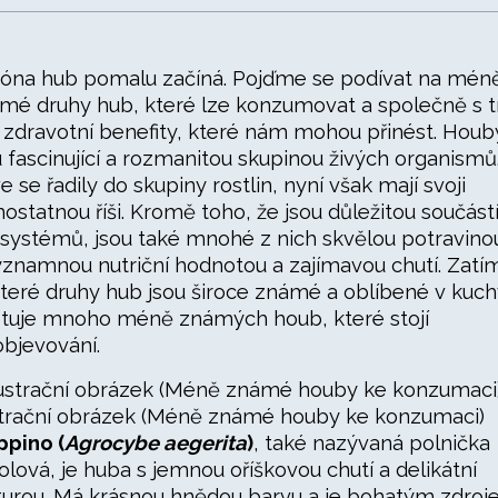
óna hub pomalu začíná. Pojďme se podívat na mén
mé druhy hub, které lze konzumovat a společně s 
a zdravotní benefity, které nám mohou přinést. Houb
u fascinující a rozmanitou skupinou živých organismů
ve se řadily do skupiny rostlin, nyní však mají svoji
ostatnou říši. Kromě toho, že jsou důležitou součást
systémů, jsou také mnohé z nich skvělou potravino
ýznamnou nutriční hodnotou a zajímavou chutí. Zatí
teré druhy hub jsou široce známé a oblíbené v kuch
stuje mnoho méně známých houb, které stojí
objevování.
strační obrázek (Méně známé houby ke konzumaci)
ppino (
Agrocybe aegerita
)
, také nazývaná polnička
olová, je huba s jemnou oříškovou chutí a delikátní
turou. Má krásnou hnědou barvu a je bohatým zdro