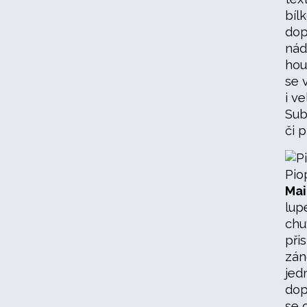
bíl
dop
nád
hou
se 
i v
Sub
či p
Pio
Mai
lup
chu
při
zán
jed
dop
se 