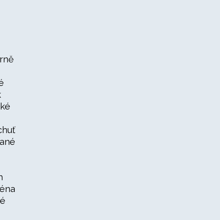
ěrně
é
k
aké
chuť
vané
h
ména
né