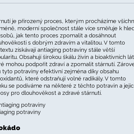
rnutí je přirozený proces, kterým procházíme všichni
méně, moderní společnost stále více směřuje k hle
sobů, jak tento proces zpomalit a dosáhnout
uhověkosti s dobrým zdravím a vitalitou. V tomto
textu získávají antiaging potraviny stále větší
ularitu. Obsahují širokou škálu živin a bioaktivních lá
ré mohou podpořit zdraví a zpomalit stárnutí. Zárov
u tyto potraviny efektivní zejména díky obsahu
ioxidantů, které odstraňují volné radikály. V tomto
nku se podíváme na některé z těchto potravin a jeji
nosy pro dlouhověkost a zdravé stárnutí.
iaging potraviny
okádo