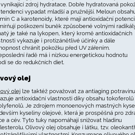
í vynikající zdroj hydratace. Dobře hydratovaná poko
tendenci vypadat mladší a pružnější. Meloun obsah
amín C a karotenoidy, které mají antioxidační potenci
mírňují poškození buněk způsobené volnými radikály
atý je také na lykopen, který kromě antioxidačních
stnosti vykazuje i protizánětlivé účinky a dále
chopnost chránit pokožku před UV zářením.
eposlední řadě má i nízkou energetickou hodnotu
odí se do redukčních diet.
ivový olej
vový olej
lze taktéž považovat za antiaging potravinu
azuje antioxidační vlastnosti díky obsahu tokoferolů
olyfenolů. Je zdrojem monoenových mastných kysel
devším kyseliny olejové, která je prospěšná pro zdr
ce a cév. Tyto tuky napomáhají snižovat hladinu
lesterolu. Olivový olej obsahuje i látku, tzv. oleokant
rotizánětlivými vlastnostmi. Konzumace olivového o