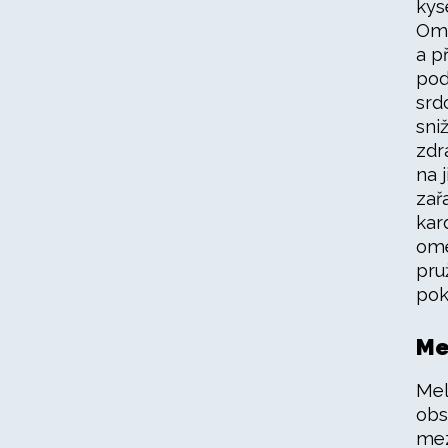
kys
Ome
a p
pod
srd
sni
zdr
na 
zař
kar
ome
pru
pok
Me
Mel
obs
mez