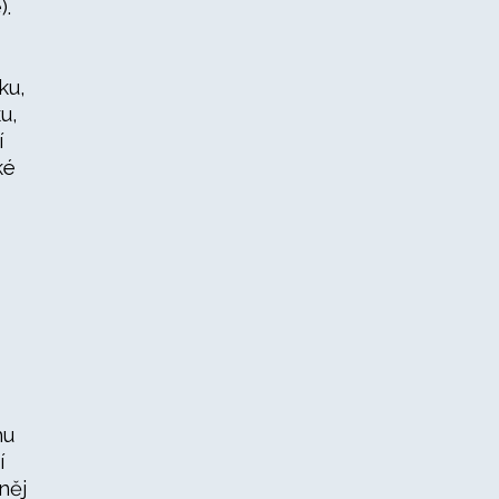
).
ku,
u,
í
ké
mu
í
něj