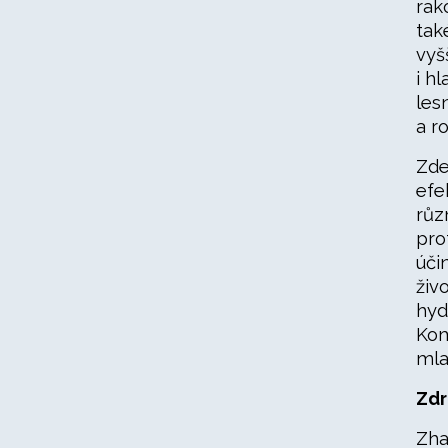
rak
tak
vyš
i h
les
a r
Zde
efe
růz
pro
úči
živ
hyd
Kom
mla
Zdr
Zha