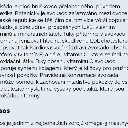
kádo je plod hruškovce přelahodného, původem
exika. Botanicky je avokádo zařazováno mezi ovoce
eské republice se těší čím dál tím více větší populari
kádo je plné zdraví prospěšných tuků, vlákniny,
amínů a minerálních látek. Tuky přítomné v avokádu
omáhají snižovat hladinu škodlivého LDL cholestero
lepšovat tak kardiovaskulární zdraví. Avokádo obsahu
oferoly (vitamín E) a dále i vitamín C, které se řadí m
ioxidační látky. Díky obsahu vitamínu C avokádo
poruje syntézu kolagenu, který je klíčový pro pružn
evnost pokožky. Pravidelná konzumace avokáda
 může pomoci k zachování mladistvé pokožky. Je vš
le důležité myslet i na vysoký podíl tuků, které jsou
vokádu přítomny.
sos
os je jedním z nejbohatších zdrojů omega-3 mastný