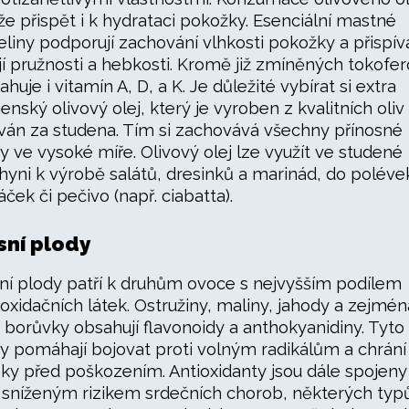
e přispět i k hydrataci pokožky. Esenciální mastné
eliny podporují zachování vlhkosti pokožky a přispíva
ejí pružnosti a hebkosti. Kromě již zmíněných tokofer
ahuje i vitamín A, D, a K. Je důležité vybírat si extra
enský olivový olej, který je vyroben z kvalitních oliv 
ován za studena. Tím si zachovává všechny přínosné
ky ve vysoké míře. Olivový olej lze využít ve studené
hyni k výrobě salátů, dresinků a marinád, do poléve
ček či pečivo (např. ciabatta).
sní plody
ní plody patří k druhům ovoce s nejvyšším podílem
ioxidačních látek. Ostružiny, maliny, jahody a zejmén
 borůvky obsahují flavonoidy a anthokyanidiny. Tyto
ky pomáhají bojovat proti volným radikálům a chrání
ky před poškozením. Antioxidanty jsou dále spojeny
e sníženým rizikem srdečních chorob, některých typ