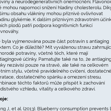
oviny a neurodegenerativních onemocnění. Flavono
é mohou napomoci snížení hladiny cholesterolu. Dík
šímu obsahu vlákniny mohou příznivě ovlivňovat
ladinu glykémie. K dalším příznivým zdravotním úči
ních plodů patří podpora kognitivních funkcí
ovnováhy.
 byla vyjmenována pouze část potravin s antiaging
ktem. Co je důležité? Mít vyváženou stravu zahrnujíc
norodé potraviny, včetně těch, které mají
tiagingové účinky. Pamatujte také na to, že antiagin
nky nezávisí pouze na stravě, ale také na celkovém
otním stylu, včetně pravidelného cvičení, dostatečn
ratace, dostatečného spánku a omezení stresu.
binace těchto faktorů může přispět k zachování
distvého vzhledu, vitality a celkového zdraví.
oje:
ng J, et al. (2013). Blueberry consumption prevents 