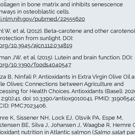
collagen in bone matrix and inhibits senescence
hways in osteoblastic cells.
i.nlm.nih.gov/pubmed/22555620
hl W, et al. (2012). Beta-carotene and other caroteno
protection from sunlight. DOI:
.org/10.3945/ajcn.112.034819
man JW, et al. (2015). Lutein and brain function. DOI:
.org/10.3390/foods4040547
za B, Ninfali P. Antioxidants in Extra Virgin Olive Oil 
le Olives: Connections between Agriculture and
cessing for Health Choices. Antioxidants (Basel). 202
 2;9(1):41. doi: 10.3390/antiox9010041. PMID: 31906540
ID: PMC7023406.
re K, Sissener NH, Lock EJ, Olsvik PA, Espe M,
stensen BE, Silva J, Johansen J, Waagbø R, Hemre G
ioxidant nutrition in Atlantic salmon (
Salmo salar
) pa