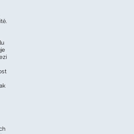
.
tě.
lu
je
ezi
ost
ak
ch