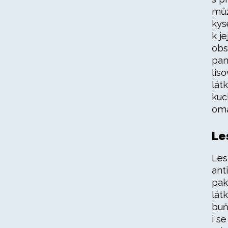
můž
kys
k j
obs
pan
lis
lát
kuc
omá
Le
Les
ant
pak
lát
buň
i s