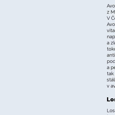
Avo
z M
V Č
Avo
vit
nap
a z
tok
ant
pod
a p
tak
stá
v a
Lo
Los