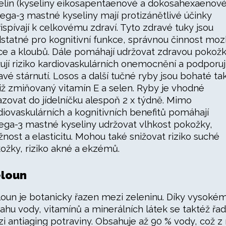
elin (kyseliny eikosapentaenové a dokosahexaenové
ga-3 mastné kyseliny mají protizánětlivé účinky
řispívají k celkovému zdraví. Tyto zdravé tuky jsou
statné pro kognitivní funkce, správnou činnost moz
ce a kloubů. Dále pomáhají udržovat zdravou pokožk
žují riziko kardiovaskulárních onemocnění a podporuj
avé stárnutí. Losos a další tučné ryby jsou bohaté ta
již zmiňovaný vitamín E a selen. Ryby je vhodné
azovat do jídelníčku alespoň 2 x týdně. Mimo
diovaskulárních a kognitivních benefitů pomáhají
ga-3 mastné kyseliny udržovat vlhkost pokožky,
žnost a elasticitu. Mohou také snižovat riziko suché
ožky, riziko akné a ekzémů.
loun
oun je botanicky řazen mezi zeleninu. Díky vysoké
ahu vody, vitamínů a minerálních látek se taktéž řad
i antiaging potraviny. Obsahuje až 90 % vody, což z 