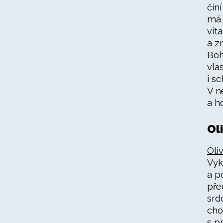
čin
má 
vit
a z
Boh
vla
i s
V n
a h
Ol
Oli
Vyk
a p
pře
srd
cho
s p