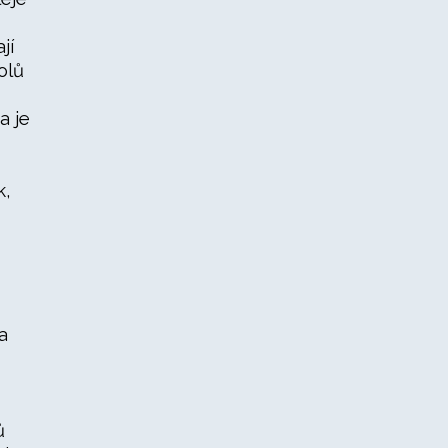
jí
olů
a je
k,
a
ů