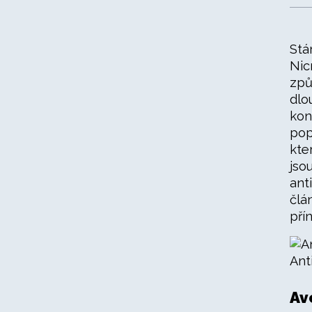
Stá
Nic
způ
dlo
kon
pop
kte
jso
ant
člá
pří
Ant
Av