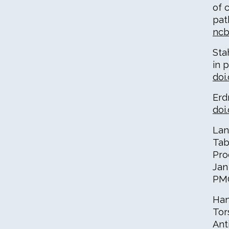
of 
pat
ncb
Sta
in 
doi
Erd
doi
Lan
Tab
Pro
Jan
PMC
Ham
Tor
Ant