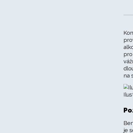
Kon
pro
alk
pro
váž
dlo
na 
Ilu
Po
Ben
je 