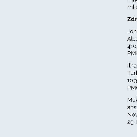
ml 
Zdr
Joh
Alc
410
PMI
Ilh
Tur
10.
PMC
Muk
ans
Nov
29.