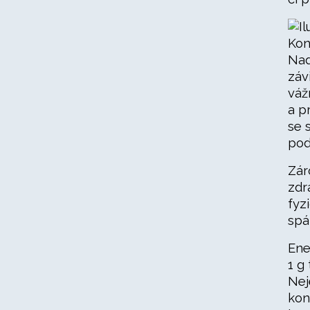
Kon
Nad
záv
váž
a p
se 
pod
Zár
zdr
fyz
spá
Ene
1 g
Nej
kon