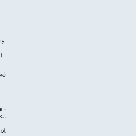
hy
í
cké
í –
kJ.
ol