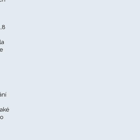
5,8
la
ze
ání
také
ho