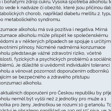
u i bohatými zdroji cukru. Vysoká spotřeba alkoholu 
to vede k nadváze či obezitě, které jsou příčinou dal
abolických chorob, například diabetu mellitu 2. typ
o metabolického syndromu.
zumace alkoholu má svá pozitiva i negativa. Mírná
zumace alkoholu může přispět ke společenskému
ědomí a v některých případech se spojuje s určitým
avotními přínosy. Nicméně nadměrná konzumace
oholu představuje vážné zdravotní riziko, včetně
islosti, fyzických a psychických problémů a sociální
blémů. Je důležité si uvědomit individuální toleranci
oholu a věnovat pozornost doporučením odborníků
ajícím se bezpečného a zdravého přístupu
konzumaci alkoholu.
 aktuálních doporučení pro Českou republiku by pří
oholu neměl být vyšší než 2 jednotky pro muže a 1
notka pro ženy. Jednotkou se rozumí 10 g etanolu. T
žství je obsaženo například ve 330 ml 10° piva, ve 