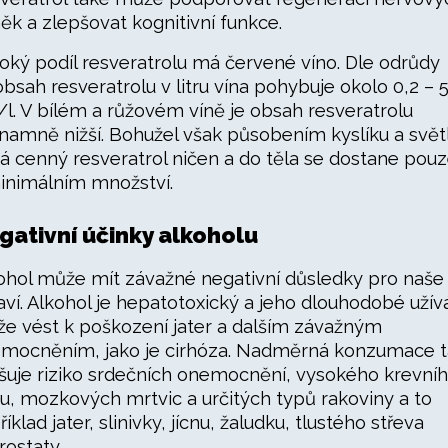
ěk a zlepšovat kognitivní funkce.
oký podíl resveratrolu má červené víno. Dle odrůdy
obsah resveratrolu v litru vína pohybuje okolo 0,2 – 
l. V bílém a růžovém víně je obsah resveratrolu
namně nižší. Bohužel však působením kyslíku a svět
á cenný resveratrol ničen a do těla se dostane pou
inimálním množství.
gativní účinky alkoholu
ohol může mít závažné negativní důsledky pro naše
aví. Alkohol je hepatotoxický a jeho dlouhodobé užív
e vést k poškození jater a dalším závažným
mocněním, jako je cirhóza. Nadměrná konzumace 
šuje riziko srdečních onemocnění, vysokého krevní
ku, mozkových mrtvic a určitých typů rakoviny a to
íklad jater, slinivky, jícnu, žaludku, tlustého střeva
rostaty.