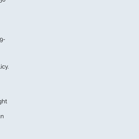
9-
icy.
ght
un