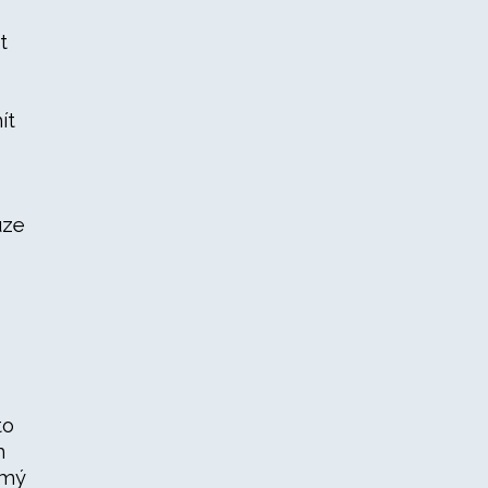
t
ít
uze
to
m
ámý