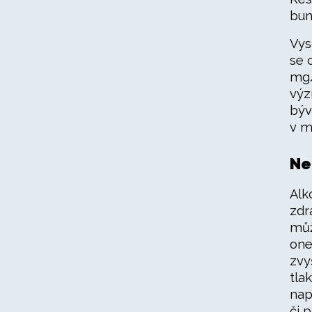
bun
Vys
se 
mg/
výz
býv
v m
Ne
Alk
zdr
můž
one
zvy
tla
např
či p