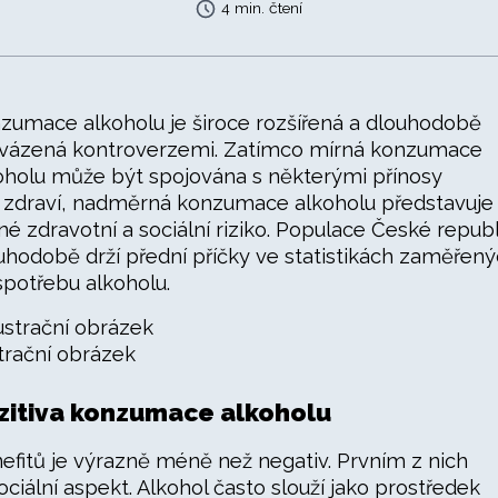
4 min. čtení
zumace alkoholu je široce rozšířená a dlouhodobě
vázená kontroverzemi. Zatímco mírná konzumace
oholu může být spojována s některými přínosy
 zdraví, nadměrná konzumace alkoholu představuje
né zdravotní a sociální riziko. Populace České repub
uhodobě drží přední příčky ve statistikách zaměřen
spotřebu alkoholu.
strační obrázek
zitiva konzumace alkoholu
efitů je výrazně méně než negativ. Prvním z nich
sociální aspekt. Alkohol často slouží jako prostředek