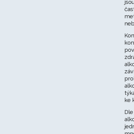
jso
čas
met
neb
Kon
kon
pov
zdr
alk
záv
pro
alk
týk
ke 
Dle
alk
jed
mno