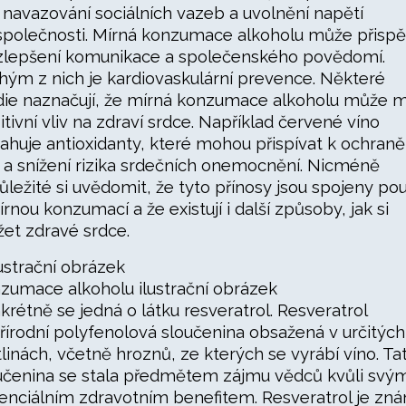
 navazování sociálních vazeb a uvolnění napětí
společnosti. Mírná konzumace alkoholu může přispě
zlepšení komunikace a společenského povědomí.
hým z nich je kardiovaskulární prevence. Některé
die naznačují, že mírná konzumace alkoholu může m
itivní vliv na zdraví srdce. Například červené víno
ahuje antioxidanty, které mohou přispívat k ochraně
 a snížení rizika srdečních onemocnění. Nicméně
důležité si uvědomit, že tyto přínosy jsou spojeny po
írnou konzumací a že existují i další způsoby, jak si
žet zdravé srdce.
zumace alkoholu ilustrační obrázek
krétně se jedná o látku resveratrol. Resveratrol
přírodní polyfenolová sloučenina obsažená v určitých
tlinách, včetně hroznů, ze kterých se vyrábí víno. Ta
učenina se stala předmětem zájmu vědců kvůli svý
enciálním zdravotním benefitem. Resveratrol je zn