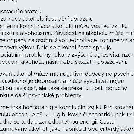
zumace alkoholu ilustrační obrázek
měrná konzumace alkoholu může vést ke vzniku
islosti a alkoholismu. Závislost na alkoholu může mít
né dopady na osobní život jednotlivce, rodinné vzta
racovní výkon. Dále se alkohol často spojuje
sociálními problémy, jako je zvýšená agresivita, řízen
 vlivem alkoholu, násilí nebo sexuální obtěžování.
oveň alkohol může mít negativní dopady na psychi
aví. Alkohol je depresant a může vyvolávat nejen
ickou závislost, ale také deprese, úzkost, poruchy
nku a další psychické problémy.
rgetická hodnota 1 g alkoholu činí 29 kJ. Pro srovnán
 tuku obsahuje 38 kJ, 1 g bílkovin či sacharidů pak 17 
edná se tedy o zanedbatelnou energii. Často
zumovaný alkohol, jako například pivo či tvrdý alkoh