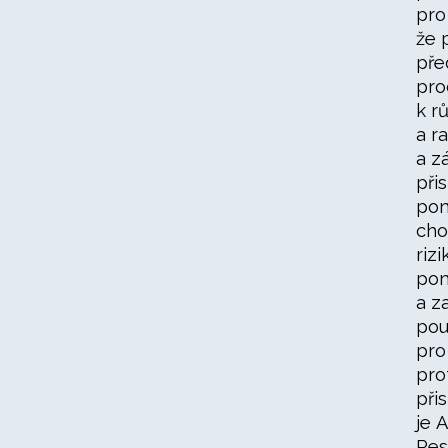
pro
že 
pře
pro
k r
a r
a z
při
pom
cho
riz
pom
a z
pou
pro
pro
při
je 
Res