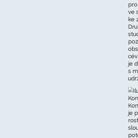
pro
ve 
ke 
Dru
stu
poz
obs
cév
je 
s m
udr
Kon
Kon
je 
ros
slo
pot