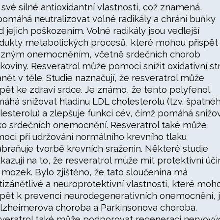
 své silné antioxidantní vlastnosti, což znamená,
pomáhá neutralizovat volné radikály a chrání buňky
d jejich poškozením. Volné radikály jsou vedlejší
dukty metabolických procesů, které mohou přispět
ůzným onemocněním, včetně srdečních chorob
akoviny. Resveratrol může pomoci snížit oxidativní st
ánět v těle. Studie naznačují, že resveratrol může
spět ke zdraví srdce. Je známo, že tento polyfenol
áhá snižovat hladinu LDL cholesterolu (tzv. špatné
lesterolu) a zlepšuje funkci cév, čímž pomáhá snižo
iko srdečních onemocnění. Resveratrol také může
oci při udržování normálního krevního tlaku
abraňuje tvorbě krevních sraženin. Některé studie
kazují na to, že resveratrol může mít protektivní úč
 mozek. Bylo zjištěno, že tato sloučenina má
tizánětlivé a neuroprotektivní vlastnosti, které moh
spět k prevenci neurodegenerativních onemocnění, 
Alzheimerova choroba a Parkinsonova choroba.
veratrol také může podporovat regeneraci nervový